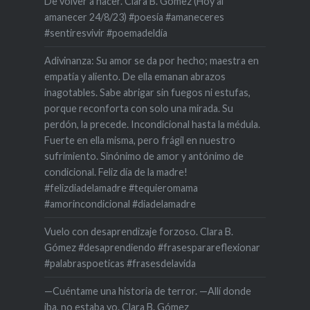
De volver a nacer. Clara B. Gómez (Hoy al
amanecer 24/8/23) #poesía #amaneceres
#sentiresvivir #poemadeldía
Adivinanza: Su amor se da por hecho; maestra en
empatía y aliento. De ella emanan abrazos
inagotables. Sabe abrigar sin fuegos ni estufas,
porque reconforta con solo una mirada. Su
perdón, la precede. Incondicional hasta la médula.
Fuerte en ella misma, pero frágil en nuestro
sufrimiento. Sinónimo de amor y antónimo de
condicional. Feliz día de la madre!
#felizdiadelamadre #tequieromama
#amorincondicional #diadelamadre
Vuelo con desaprendizaje forzoso. Clara B.
Gómez #desaprendiendo #frasesparareflexionar
#palabraspoeticas #frasesdelavida
—Cuéntame una historia de terror. —Allí donde
iba, no estaba yo. Clara B. Gómez