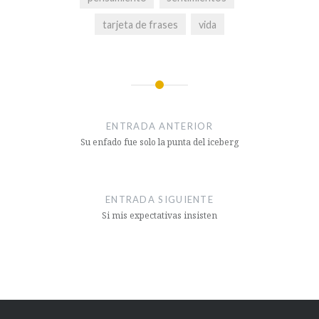
tarjeta de frases
vida
Navegación
de
ENTRADA ANTERIOR
entradas
Su enfado fue solo la punta del iceberg
ENTRADA SIGUIENTE
Si mis expectativas insisten