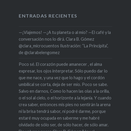
ENTRADAS RECIENTES
—¡Viajemos! —¿A tu planeta o al mío? —El café y la
conversación nos lo dirá. Clara B. Gómez
@clara_microcuentos Ilustración: “La Principita”,
de @clarabelengomez
Poco sé. El corazón puede amanecer , el alma
expresar, los ojos interpretar. Sólo puedo dar lo
que me nace, y una vez que lo hago y el cordón
umbilical se corta, deja de ser mío. Poco se sabe.
Salvo en darnos, Como lo hacen las olas a la orilla,
o el sol al cielo, o el horizonte a la lejanía. Y cuando
crea saber, entonces mis pies no sentirán la arena
ni la brisa tendrá sabor, ni podré darme, porque
estaré muy ocupada en saberme y me habré
olvidado de sólo ser, de sólo hacer, de sólo amar.