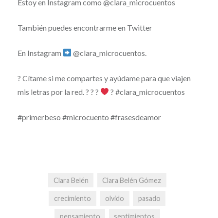
Estoy en Instagram como @clara_microcuentos
También puedes encontrarme en Twitter
En Instagram
@clara_microcuentos.
? Cítame si me compartes y ayúdame para que viajen
mis letras por la red. ? ? ?
? #clara_microcuentos
#primerbeso #microcuento #frasesdeamor
Clara Belén
Clara Belén Gómez
crecimiento
olvido
pasado
pensamiento
sentimientos