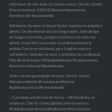
sólo hacer, de sólo amar. De volver a nacer. Clara B. Gómez
(Hoy al amanecer 24/8/23) #poesía #amaneceres
#sentiresvivir #poemadeldía
Adivinanza: Su amor se da por hecho; maestra en empatía y
aliento. De ella emanan abrazos inagotables. Sabe abrigar
sin fuegos ni estufas, porque reconforta con solo una
mirada. Su perdón, la precede. Incondicional hasta la
médula. Fuerte en ella misma, pero frágil en nuestro
sufrimiento. Sinónimo de amor y antónimo de condicional.
Feliz día de la madre! #felizdiadelamadre #tequieromama
#amorincondicional #diadelamadre
Vuelo con desaprendizaje forzoso. Clara B. Gómez
#desaprendiendo #frasesparareflexionar
#palabraspoeticas #frasesdelavida
—Cuéntame una historia de terror. —Allí donde iba, no
estaba yo. Clara B. Gómez (@clara_microcuentos )
#felizhalloween #nochedehalloween #microcuento