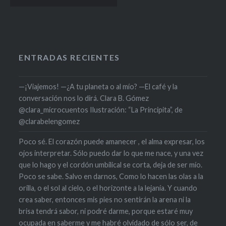
de
entradas
ENTRADAS RECIENTES
—¡Viajemos! —¿A tu planeta o al mío? —El café y la
conversación nos lo dirá. Clara B. Gómez
@clara_microcuentos Ilustración: “La Principita”, de
@clarabelengomez
Poco sé. El corazón puede amanecer , el alma expresar, los
ojos interpretar. Sólo puedo dar lo que me nace, y una vez
que lo hago y el cordón umbilical se corta, deja de ser mío.
Poco se sabe. Salvo en darnos, Como lo hacen las olas a la
orilla, o el sol al cielo, o el horizonte a la lejanía. Y cuando
crea saber, entonces mis pies no sentirán la arena ni la
brisa tendrá sabor, ni podré darme, porque estaré muy
ocupada en saberme y me habré olvidado de sólo ser, de