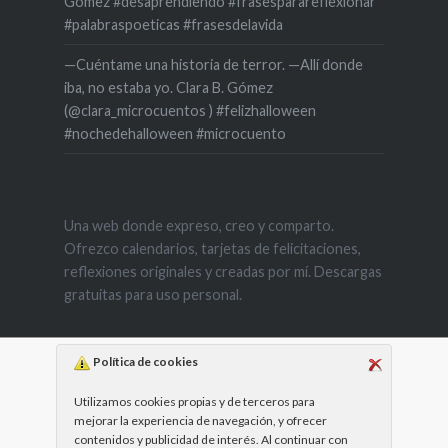
Gómez #desaprendiendo #frasesparareflexionar
#palabraspoeticas #frasesdelavida
—Cuéntame una historia de terror. —Allí donde
iba, no estaba yo. Clara B. Gómez
(@clara_microcuentos ) #felizhalloween
#nochedehalloween #microcuento
Una web donde expreso, creo y comparto.
Ofrezco calendarios, tarjetas de felicitaciones,
reflexiones originales y creadas por mí. Descargas
gratuitas para uso personal.
Política de cookies
Utilizamos cookies propias y de terceros para
mejorar la experiencia de navegación, y ofrecer
contenidos y publicidad de interés. Al continuar con