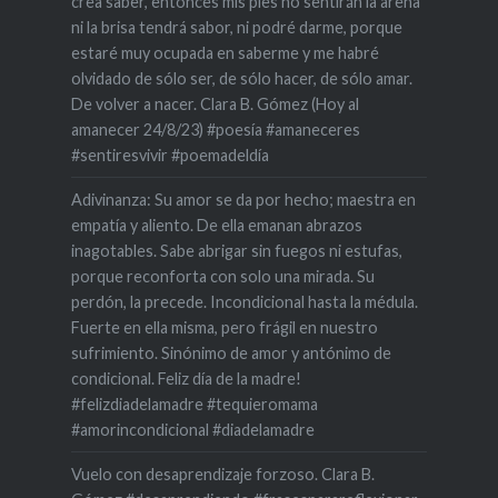
crea saber, entonces mis pies no sentirán la arena
ni la brisa tendrá sabor, ni podré darme, porque
estaré muy ocupada en saberme y me habré
olvidado de sólo ser, de sólo hacer, de sólo amar.
De volver a nacer. Clara B. Gómez (Hoy al
amanecer 24/8/23) #poesía #amaneceres
#sentiresvivir #poemadeldía
Adivinanza: Su amor se da por hecho; maestra en
empatía y aliento. De ella emanan abrazos
inagotables. Sabe abrigar sin fuegos ni estufas,
porque reconforta con solo una mirada. Su
perdón, la precede. Incondicional hasta la médula.
Fuerte en ella misma, pero frágil en nuestro
sufrimiento. Sinónimo de amor y antónimo de
condicional. Feliz día de la madre!
#felizdiadelamadre #tequieromama
#amorincondicional #diadelamadre
Vuelo con desaprendizaje forzoso. Clara B.