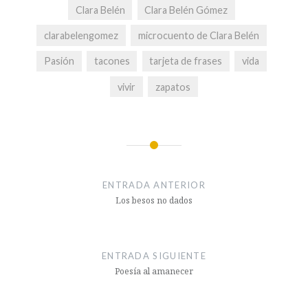
Clara Belén
Clara Belén Gómez
clarabelengomez
microcuento de Clara Belén
Pasión
tacones
tarjeta de frases
vida
vivir
zapatos
Navegación
de
ENTRADA ANTERIOR
entradas
Los besos no dados
ENTRADA SIGUIENTE
Poesía al amanecer