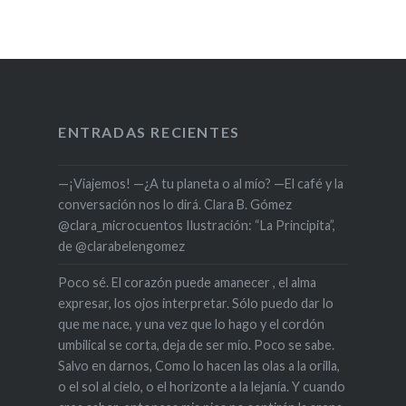
ENTRADAS RECIENTES
—¡Viajemos! —¿A tu planeta o al mío? —El café y la
conversación nos lo dirá. Clara B. Gómez
@clara_microcuentos Ilustración: “La Principita”,
de @clarabelengomez
Poco sé. El corazón puede amanecer , el alma
expresar, los ojos interpretar. Sólo puedo dar lo
que me nace, y una vez que lo hago y el cordón
umbilical se corta, deja de ser mío. Poco se sabe.
Salvo en darnos, Como lo hacen las olas a la orilla,
o el sol al cielo, o el horizonte a la lejanía. Y cuando