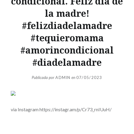
condicional. Feliz día de
la madre!
#felizdiadelamadre
#tequieromama
#amorincondicional
#diadelamadre
Publicada por
ADMIN
en
07/05/2023
via Instagram https://instagr.am/p/Cr73_rnIUuH/