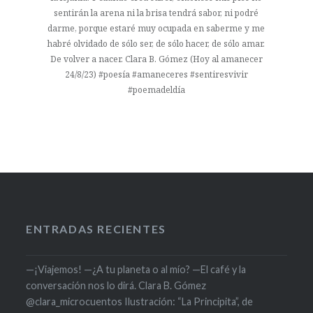
sentirán la arena ni la brisa tendrá sabor, ni podré
darme, porque estaré muy ocupada en saberme y me
habré olvidado de sólo ser, de sólo hacer, de sólo amar.
De volver a nacer. Clara B. Gómez (Hoy al amanecer
24/8/23) #poesía #amaneceres #sentiresvivir
#poemadeldía
ENTRADAS RECIENTES
—¡Viajemos! —¿A tu planeta o al mío? —El café y la
conversación nos lo dirá. Clara B. Gómez
@clara_microcuentos Ilustración: “La Principita”, de