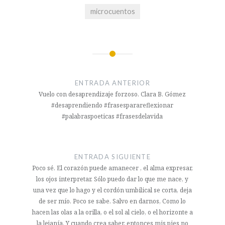
microcuentos
Navegación
de
ENTRADA ANTERIOR
entradas
Vuelo con desaprendizaje forzoso. Clara B. Gómez
#desaprendiendo #frasesparareflexionar
#palabraspoeticas #frasesdelavida
ENTRADA SIGUIENTE
Poco sé. El corazón puede amanecer , el alma expresar,
los ojos interpretar. Sólo puedo dar lo que me nace, y
una vez que lo hago y el cordón umbilical se corta, deja
de ser mío. Poco se sabe. Salvo en darnos, Como lo
hacen las olas a la orilla, o el sol al cielo, o el horizonte a
la lejanía. Y cuando crea saber, entonces mis pies no