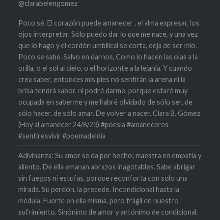
@clarabelengomez
Poco sé. El corazón puede amanecer , el alma expresar, los
ojos interpretar. Sólo puedo dar lo que me nace, y una vez
que lo hago y el cordón umbilical se corta, deja de ser mío.
Poco se sabe. Salvo en darnos, Como lo hacen las olas a la
orilla, o el sol al cielo, o el horizonte a la lejanía. Y cuando
crea saber, entonces mis pies no sentirán la arena ni la
brisa tendrá sabor, ni podré darme, porque estaré muy
ocupada en saberme y me habré olvidado de sólo ser, de
sólo hacer, de sólo amar. De volver a nacer. Clara B. Gómez
(Hoy al amanecer 24/8/23) #poesía #amaneceres
#sentiresvivir #poemadeldía
Adivinanza: Su amor se da por hecho; maestra en empatía y
aliento. De ella emanan abrazos inagotables. Sabe abrigar
sin fuegos ni estufas, porque reconforta con solo una
mirada. Su perdón, la precede. Incondicional hasta la
médula. Fuerte en ella misma, pero frágil en nuestro
sufrimiento. Sinónimo de amor y antónimo de condicional.