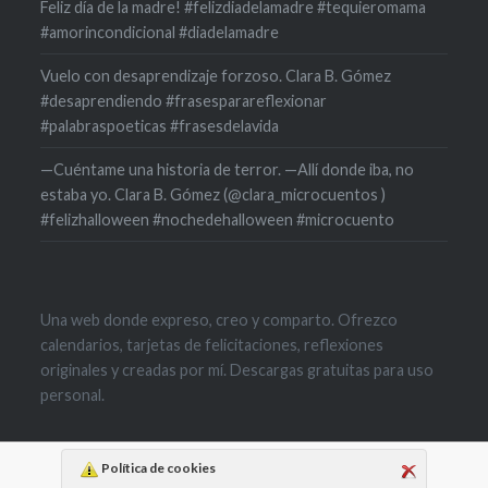
Feliz día de la madre! #felizdiadelamadre #tequieromama
#amorincondicional #diadelamadre
Vuelo con desaprendizaje forzoso. Clara B. Gómez
#desaprendiendo #frasesparareflexionar
#palabraspoeticas #frasesdelavida
—Cuéntame una historia de terror. —Allí donde iba, no
estaba yo. Clara B. Gómez (@clara_microcuentos )
#felizhalloween #nochedehalloween #microcuento
Una web donde expreso, creo y comparto. Ofrezco
calendarios, tarjetas de felicitaciones, reflexiones
originales y creadas por mí. Descargas gratuitas para uso
personal.
Política de cookies