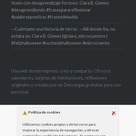
Vuelo con desaprendizaje forzoso. Clara B. Gómez
#desaprendiendo #frasesparareflexionar
#palabraspoeticas #frasesdelavida
—Cuéntame una historia de terror. —Allí donde iba, no
estaba yo. Clara B. Gómez (@clara_microcuentos )
#felizhalloween #nochedehalloween #microcuento
Una web donde expreso, creo y comparto. Ofrezco
calendarios, tarjetas de felicitaciones, reflexiones
originales y creadas por mí. Descargas gratuitas para uso
personal.
Política de cookies
Utilizamos cookies propias y de terceros para
mejorar la experiencia de navegación, y ofrecer
contenidos y publicidad de interés. Al continuar con