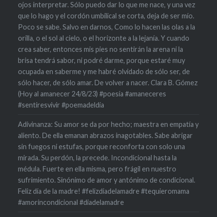
ojos interpretar. Sólo puedo dar lo que me nace, y una vez
que lo hago y el cordón umbilical se corta, deja de ser mío.
Poco se sabe. Salvo en darnos, Como lo hacen las olas a la
orilla, o el sol al cielo, o el horizonte a la lejanía. Y cuando
crea saber, entonces mis pies no sentirán la arena ni la
brisa tendrá sabor, ni podré darme, porque estaré muy
ocupada en saberme y me habré olvidado de sólo ser, de
sólo hacer, de sólo amar. De volver a nacer. Clara B. Gómez
(Hoy al amanecer 24/8/23) #poesía #amaneceres
#sentiresvivir #poemadeldía
Adivinanza: Su amor se da por hecho; maestra en empatía y
aliento. De ella emanan abrazos inagotables. Sabe abrigar
sin fuegos ni estufas, porque reconforta con solo una
mirada. Su perdón, la precede. Incondicional hasta la
médula. Fuerte en ella misma, pero frágil en nuestro
sufrimiento. Sinónimo de amor y antónimo de condicional.
Feliz día de la madre! #felizdiadelamadre #tequieromama
#amorincondicional #diadelamadre