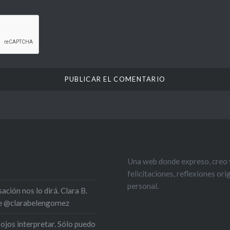
Una web donde expreso, creo y
felicitaciones, reflexiones or
personal.
ción nos lo dirá. Clara B.
 de @clarabelengomez
 ojos interpretar. Sólo puedo