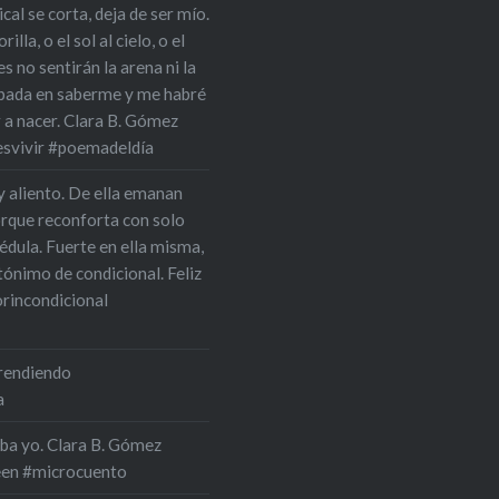
cal se corta, deja de ser mío.
la, o el sol al cielo, o el
s no sentirán la arena ni la
upada en saberme y me habré
r a nacer. Clara B. Gómez
esvivir #poemadeldía
y aliento. De ella emanan
orque reconforta con solo
édula. Fuerte en ella misma,
tónimo de condicional. Feliz
rincondicional
prendiendo
a
aba yo. Clara B. Gómez
een #microcuento