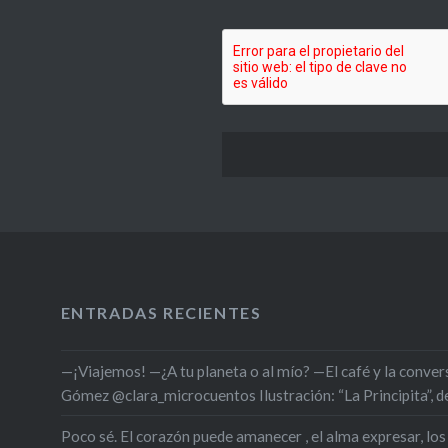
ENTRADAS RECIENTES
—¡Viajemos! —¿A tu planeta o al mío? —El café y la conversa
Gómez @clara_microcuentos Ilustración: “La Principita”,
Poco sé. El corazón puede amanecer , el alma expresar, los