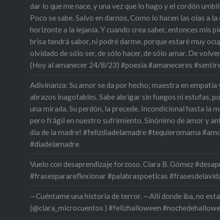
dar lo que me nace, y una vez que lo hago y el cordón umbili
Poco se sabe. Salvo en darnos, Como lo hacen las olas a la oril
horizonte a la lejanía. Y cuando crea saber, entonces mis pie
brisa tendrá sabor, ni podré darme, porque estaré muy oc
olvidado de sólo ser, de sólo hacer, de sólo amar. De volve
(Hoy al amanecer 24/8/23) #poesía #amaneceres #sentir
Adivinanza: Su amor se da por hecho; maestra en empatía 
abrazos inagotables. Sabe abrigar sin fuegos ni estufas, p
una mirada. Su perdón, la precede. Incondicional hasta la m
pero frágil en nuestro sufrimiento. Sinónimo de amor y an
día de la madre! #felizdiadelamadre #tequieromama #amo
#diadelamadre
Vuelo con desaprendizaje forzoso. Clara B. Gómez #desa
#frasesparareflexionar #palabraspoeticas #frasesdelavid
—Cuéntame una historia de terror. —Allí donde iba, no est
(@clara_microcuentos ) #felizhalloween #nochedehallow