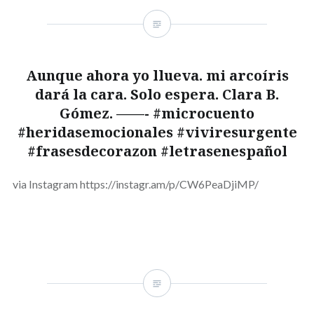
Aunque ahora yo llueva. mi arcoíris
dará la cara. Solo espera. Clara B.
Gómez. ——- #microcuento
#heridasemocionales #viviresurgente
#frasesdecorazon #letrasenespañol
via Instagram https://instagr.am/p/CW6PeaDjiMP/