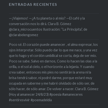
ENTRADAS RECIENTES
—¡Viajemos! —¿A tu planeta o al mío? —El café y la
conversación nos lo dirá. Clara B. Gómez
@clara_microcuentos Ilustración: “La Principita”, de
@clarabelengomez
Poco sé. El corazón puede amanecer , el alma expresar, los
ojos interpretar. Sólo puedo dar lo que me nace, y una vez
que lo hago y el cordón umbilical se corta, deja de ser mío.
Poco se sabe. Salvo en darnos, Como lo hacen las olas a la
orilla, o el sol al cielo, o el horizonte a la lejanía. Y cuando
crea saber, entonces mis pies no sentirán la arena ni la
brisa tendrá sabor, ni podré darme, porque estaré muy
ocupada en saberme y me habré olvidado de sólo ser, de
sólo hacer, de sólo amar. De volver a nacer. Clara B. Gómez
(Hoy al amanecer 24/8/23) #poesía #amaneceres
#sentiresvivir #poemadeldía