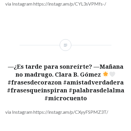
via Instagram https://instagr.am/p/CYL3sVPMfs-/
—¿Es tarde para sonreírte? —Mañana
no madrugo. Clara B. Gómez
#frasesdecorazon #amistadverdadera
#frasesqueinspiran #palabrasdelalma
#microcuento
via Instagram https://instagr.am/p/CXyyFSPMZ3T/