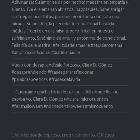
Adivinanza: Su amor se da por hecho; maestra en empatía y
aliento. De ella emanan abrazos inagotables. Sabe abrigar
sin fuegos ni estufas, porque reconforta con solo una
mirada. Su perdón, la precede. Incondicional hasta la
médula. Fuerte en ella misma, pero frágil en nuestro
sufrimiento. Sinónimo de amor y antónimo de condicional.
Feliz día de la madre! #felizdiadelamadre #tequieromama
#amorincondicional #diadelamadre
Vuelo con desaprendizaje forzoso. Clara B. Gómez
#desaprendiendo #frasesparareflexionar
#palabraspoeticas #frasesdelavida
—Cuéntame una historia de terror. —Allí donde iba, no
estaba yo. Clara B. Gómez (@clara_microcuentos )
#felizhalloween #nochedehalloween #microcuento
Una web donde expreso, creo y comparto. Ofrezco