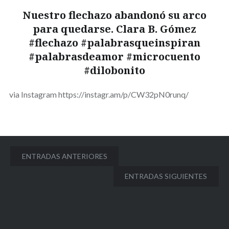
Nuestro flechazo abandonó su arco
para quedarse. Clara B. Gómez
#flechazo #palabrasqueinspiran
#palabrasdeamor #microcuento
#dilobonito
via Instagram https://instagr.am/p/CW32pN0runq/
Navegación
ENTRADAS ANTERIORES
de
ENTRADAS SIGUIENTES
entradas