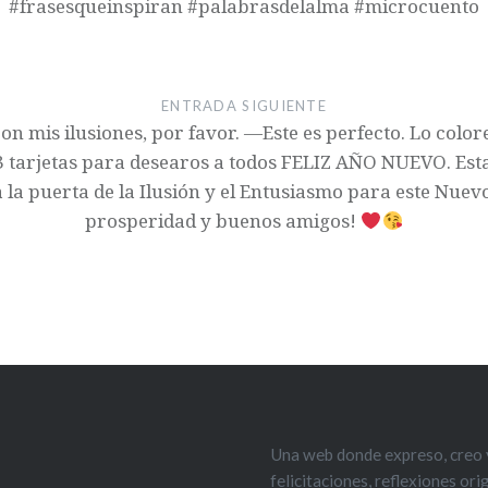
#frasesqueinspiran #palabrasdelalma #microcuento
ENTRADA SIGUIENTE
mis ilusiones, por favor. —Este es perfecto. Lo color
 tarjetas para desearos a todos FELIZ AÑO NUEVO. Esta
 la puerta de la Ilusión y el Entusiasmo para este Nue
prosperidad y buenos amigos!
Una web donde expreso, creo y
felicitaciones, reflexiones or