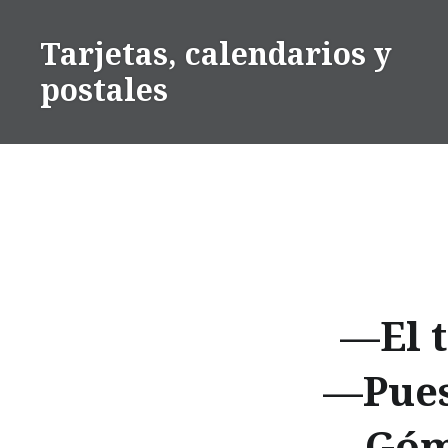
Saltar
contenido
Tarjetas, calendarios y
postales
—El 
—Pues 
Gó