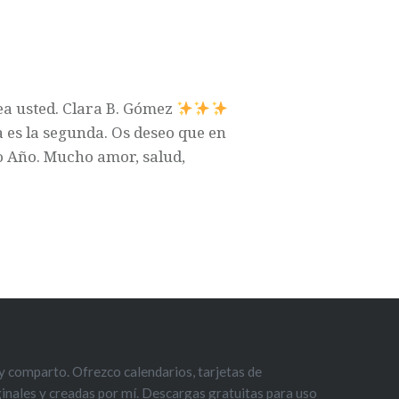
ea usted. Clara B. Gómez
 es la segunda. Os deseo que en
vo Año. Mucho amor, salud,
 comparto. Ofrezco calendarios, tarjetas de
iginales y creadas por mí. Descargas gratuitas para uso