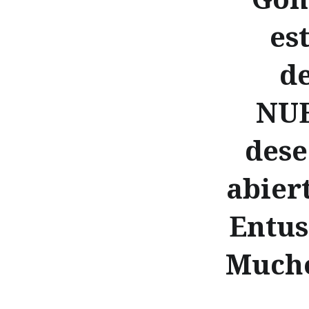
es
d
NUE
dese
abiert
Entus
Mucho