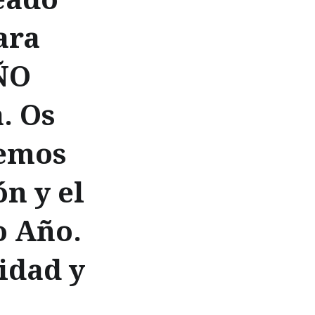
ara
ÑO
. Os
jemos
ón y el
o Año.
idad y