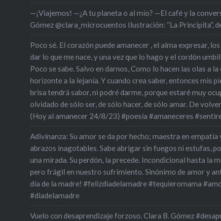
—¡Viajemos! —¿A tu planeta o al mío? —El café y la conversa
Gómez @clara_microcuentos Ilustración: “La Principita”,
Poco sé. El corazón puede amanecer , el alma expresar, los
dar lo que me nace, y una vez que lo hago y el cordón umbili
Poco se sabe. Salvo en darnos, Como lo hacen las olas a la oril
horizonte a la lejanía. Y cuando crea saber, entonces mis pie
brisa tendrá sabor, ni podré darme, porque estaré muy oc
olvidado de sólo ser, de sólo hacer, de sólo amar. De volve
(Hoy al amanecer 24/8/23) #poesía #amaneceres #sentir
Adivinanza: Su amor se da por hecho; maestra en empatía 
abrazos inagotables. Sabe abrigar sin fuegos ni estufas, p
una mirada. Su perdón, la precede. Incondicional hasta la m
pero frágil en nuestro sufrimiento. Sinónimo de amor y an
día de la madre! #felizdiadelamadre #tequieromama #amo
#diadelamadre
Vuelo con desaprendizaje forzoso. Clara B. Gómez #desa