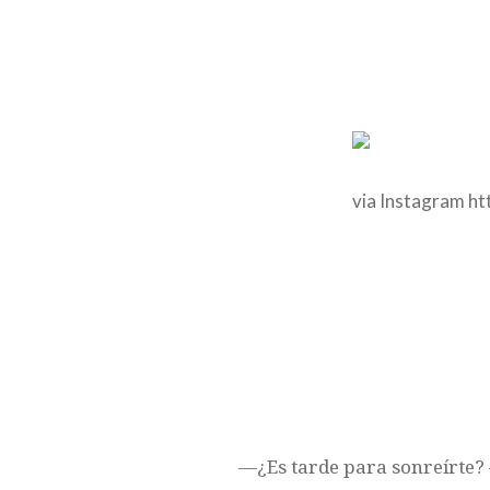
via Instagram h
Navegación
de
entradas
—¿Es tarde para sonreírte