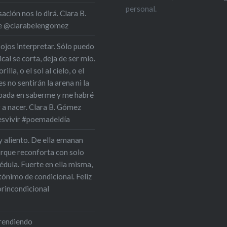
personal.
ción nos lo dirá. Clara B.
 de @clarabelengomez
 ojos interpretar. Sólo puedo
cal se corta, deja de ser mío.
la, o el sol al cielo, o el
s no sentirán la arena ni la
upada en saberme y me habré
r a nacer. Clara B. Gómez
esvivir #poemadeldía
y aliento. De ella emanan
orque reconforta con solo
édula. Fuerte en ella misma,
tónimo de condicional. Feliz
rincondicional
prendiendo