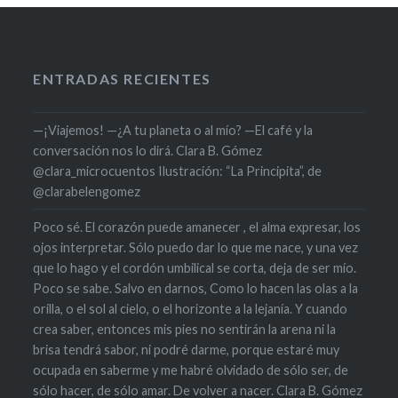
ENTRADAS RECIENTES
—¡Viajemos! —¿A tu planeta o al mío? —El café y la
conversación nos lo dirá. Clara B. Gómez
@clara_microcuentos Ilustración: “La Principita”, de
@clarabelengomez
Poco sé. El corazón puede amanecer , el alma expresar, los
ojos interpretar. Sólo puedo dar lo que me nace, y una vez
que lo hago y el cordón umbilical se corta, deja de ser mío.
Poco se sabe. Salvo en darnos, Como lo hacen las olas a la
orilla, o el sol al cielo, o el horizonte a la lejanía. Y cuando
crea saber, entonces mis pies no sentirán la arena ni la
brisa tendrá sabor, ni podré darme, porque estaré muy
ocupada en saberme y me habré olvidado de sólo ser, de
sólo hacer, de sólo amar. De volver a nacer. Clara B. Gómez