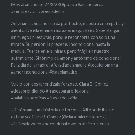
(Hoy al amanecer 24/8/23) #poesía #amaneceres
#sentiresvivir #poemadeldía
Adivinanza: Su amor se da por hecho; maestra en empatía y
aliento. De ella emanan abrazos inagotables. Sabe abrigar
sin fuegos ni estufas, porque reconforta con solo una
mirada. Su perdón, la precede. Incondicional hasta la
médula. Fuerte en ella misma, pero frágil en nuestro
sufrimiento. Sinónimo de amor y antónimo de condicional.
Feliz día de la madre! #felizdiadelamadre #tequieromama
#amorincondicional #diadelamadre
Vuelo con desaprendizaje forzoso. Clara B. Gómez
#desaprendiendo #frasesparareflexionar
#palabraspoeticas #frasesdelavida
—Cuéntame una historia de terror. —Allí donde iba, no
estaba yo. Clara B. Gómez (@clara_microcuentos )
#felizhalloween #nochedehalloween #microcuento