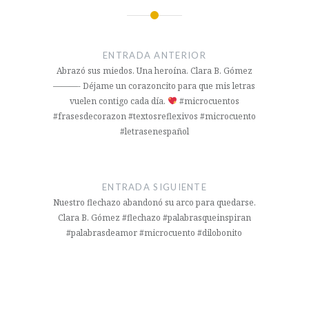
Navegación
de
ENTRADA ANTERIOR
entradas
Abrazó sus miedos. Una heroína. Clara B. Gómez
———- Déjame un corazoncito para que mis letras
vuelen contigo cada día.
#microcuentos
#frasesdecorazon #textosreflexivos #microcuento
#letrasenespañol
ENTRADA SIGUIENTE
Nuestro flechazo abandonó su arco para quedarse.
Clara B. Gómez #flechazo #palabrasqueinspiran
#palabrasdeamor #microcuento #dilobonito