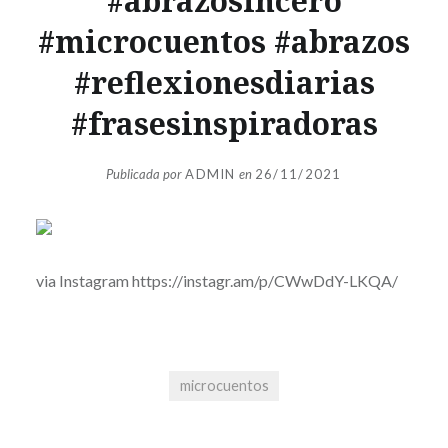
#abrazosincero
#microcuentos #abrazos
#reflexionesdiarias
#frasesinspiradoras
Publicada por
ADMIN
en
26/11/2021
via Instagram https://instagr.am/p/CWwDdY-LKQA/
microcuentos