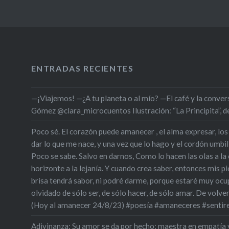
ENTRADAS RECIENTES
—¡Viajemos! —¿A tu planeta o al mío? —El café y la conversa
Gómez @clara_microcuentos Ilustración: “La Principita”,
Poco sé. El corazón puede amanecer , el alma expresar, los
dar lo que me nace, y una vez que lo hago y el cordón umbili
Poco se sabe. Salvo en darnos, Como lo hacen las olas a la oril
horizonte a la lejanía. Y cuando crea saber, entonces mis pie
brisa tendrá sabor, ni podré darme, porque estaré muy oc
olvidado de sólo ser, de sólo hacer, de sólo amar. De volve
(Hoy al amanecer 24/8/23) #poesía #amaneceres #sentir
Adivinanza: Su amor se da por hecho; maestra en empatía 