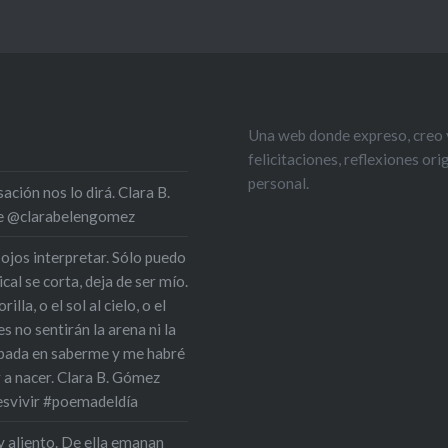
Una web donde expreso, creo y
felicitaciones, reflexiones or
personal.
ción nos lo dirá. Clara B.
 de @clarabelengomez
 ojos interpretar. Sólo puedo
cal se corta, deja de ser mío.
la, o el sol al cielo, o el
s no sentirán la arena ni la
upada en saberme y me habré
r a nacer. Clara B. Gómez
esvivir #poemadeldía
y aliento. De ella emanan