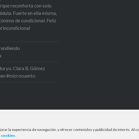
orque reconforta con solo
édula. Fuerte en ella misma,
tónimo de condicional. Feliz
rincondicional
prendiendo
a
aba yo. Clara B. Gómez
een #microcuento
jorar la experiencia de navegación, y ofrecer contenidos y publicidad de interés. Al
Creado por Clara Belén Gómez Codina © 2020
e cookies
.