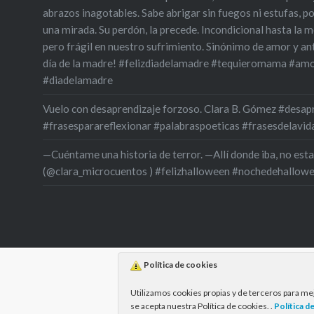
abrazos inagotables. Sabe abrigar sin fuegos ni estufas, p
una mirada. Su perdón, la precede. Incondicional hasta la m
pero frágil en nuestro sufrimiento. Sinónimo de amor y an
día de la madre! #felizdiadelamadre #tequieromama #amo
#diadelamadre
Vuelo con desaprendizaje forzoso. Clara B. Gómez #desa
#frasesparareflexionar #palabraspoeticas #frasesdelavid
—Cuéntame una historia de terror. —Allí donde iba, no est
(@clara_microcuentos ) #felizhalloween #nochedehallow
Política de cookies
Utilizamos cookies propias y de terceros para me
se acepta nuestra Política de cookies. .
Política d