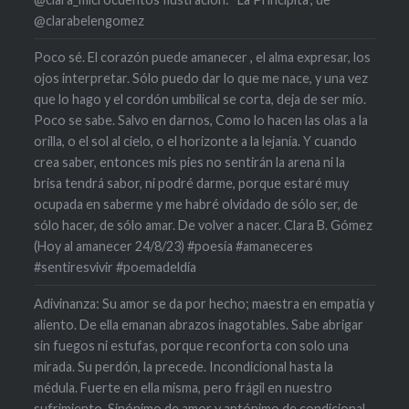
@clarabelengomez
Poco sé. El corazón puede amanecer , el alma expresar, los
ojos interpretar. Sólo puedo dar lo que me nace, y una vez
que lo hago y el cordón umbilical se corta, deja de ser mío.
Poco se sabe. Salvo en darnos, Como lo hacen las olas a la
orilla, o el sol al cielo, o el horizonte a la lejanía. Y cuando
crea saber, entonces mis pies no sentirán la arena ni la
brisa tendrá sabor, ni podré darme, porque estaré muy
ocupada en saberme y me habré olvidado de sólo ser, de
sólo hacer, de sólo amar. De volver a nacer. Clara B. Gómez
(Hoy al amanecer 24/8/23) #poesía #amaneceres
#sentiresvivir #poemadeldía
Adivinanza: Su amor se da por hecho; maestra en empatía y
aliento. De ella emanan abrazos inagotables. Sabe abrigar
sin fuegos ni estufas, porque reconforta con solo una
mirada. Su perdón, la precede. Incondicional hasta la
médula. Fuerte en ella misma, pero frágil en nuestro
sufrimiento. Sinónimo de amor y antónimo de condicional.