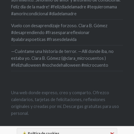
Feliz día de la madre! #felizdiadelamadre #tequieromama
#amorincondicional #diadelamadre
Vuelo con desaprendizaje forzoso. Clara B. Gómez
#desaprendiendo #frasesparareflexionar
#palabraspoeticas #frasesdelavida
—Cuéntame una historia de terror. —Allí donde iba, no
estaba yo. Clara B. Gómez (@clara_microcuentos )
#felizhalloween #nochedehalloween #microcuento
Una web donde expreso, creo y comparto. Ofrezco
calendarios, tarjetas de felicitaciones, reflexiones
originales y creadas por mí. Descargas gratuitas para uso
personal.
Política de cookies