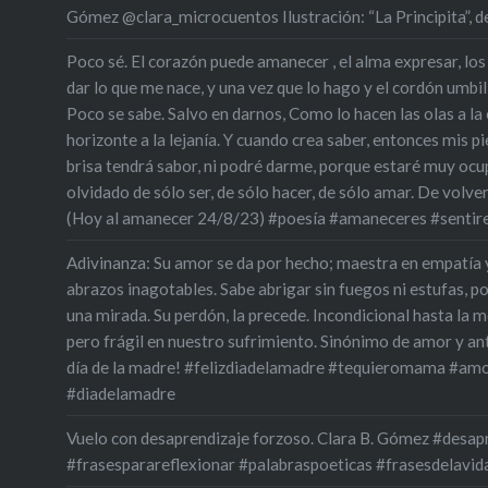
Gómez @clara_microcuentos Ilustración: “La Principita”,
Poco sé. El corazón puede amanecer , el alma expresar, los
dar lo que me nace, y una vez que lo hago y el cordón umbili
Poco se sabe. Salvo en darnos, Como lo hacen las olas a la oril
horizonte a la lejanía. Y cuando crea saber, entonces mis pie
brisa tendrá sabor, ni podré darme, porque estaré muy oc
olvidado de sólo ser, de sólo hacer, de sólo amar. De volve
(Hoy al amanecer 24/8/23) #poesía #amaneceres #sentir
Adivinanza: Su amor se da por hecho; maestra en empatía 
abrazos inagotables. Sabe abrigar sin fuegos ni estufas, p
una mirada. Su perdón, la precede. Incondicional hasta la m
pero frágil en nuestro sufrimiento. Sinónimo de amor y an
día de la madre! #felizdiadelamadre #tequieromama #amo
#diadelamadre
Vuelo con desaprendizaje forzoso. Clara B. Gómez #desa
#frasesparareflexionar #palabraspoeticas #frasesdelavid