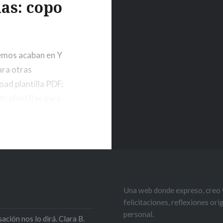
as: copo
remos acaban en Y
para otras
ad plantilla PDF:
o plantillas para
.com
Una web donde expreso, creo y
felicitaciones, reflexiones or
personal.
ción nos lo dirá. Clara B.