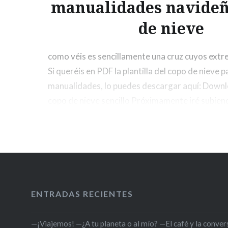
manualidades navideñ
de nieve
como véis es sencillamente una cruz cuyos ext
Si queréis en PDF la plantilla del copo de nieve 
manualidades, lo puedes descargar aquí: Downlo
copo de nieve sencillo Próximamente iré subiend
manualidades que hagamos en www.clarabelen
ENTRADAS RECIENTES
—¡Viajemos! —¿A tu planeta o al mío? —El café y la conversa