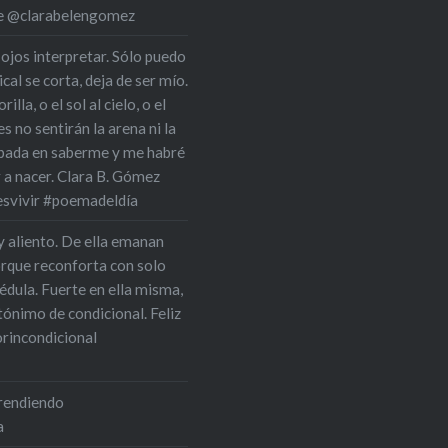
 de @clarabelengomez
 ojos interpretar. Sólo puedo
cal se corta, deja de ser mío.
la, o el sol al cielo, o el
s no sentirán la arena ni la
upada en saberme y me habré
r a nacer. Clara B. Gómez
esvivir #poemadeldía
y aliento. De ella emanan
orque reconforta con solo
édula. Fuerte en ella misma,
tónimo de condicional. Feliz
rincondicional
prendiendo
a