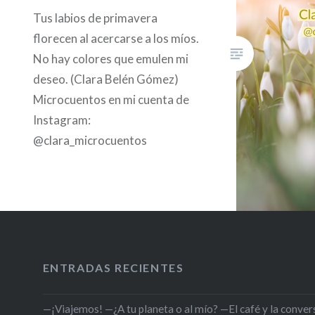
Tus labios de primavera
florecen al acercarse a los míos.
No hay colores que emulen mi
deseo. (Clara Belén Gómez)
Microcuentos en mi cuenta de
Instagram:
@clara_microcuentos
ENTRADAS RECIENTES
—¡Viajemos! —¿A tu planeta o al mío? —El café y la conversa