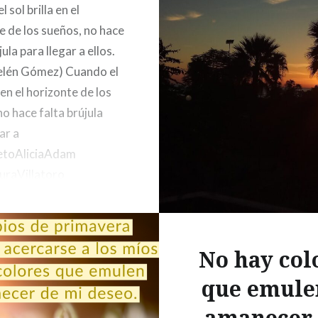
 sol brilla en el
e de los sueños, no hace
jula para llegar a ellos.
elén Gómez) Cuando el
a en el horizonte de los
no hace falta brújula
ar a
RetoAliciaAdam
uraVillatoro
tter.com/0W5wDm4pOc
Belén
?
elengomez) 4 de abril
No hay col
que emule
amanecer 