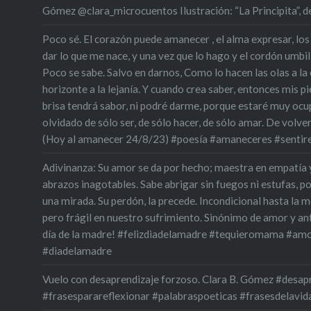
Gómez @clara_microcuentos Ilustración: “La Principita”,
Poco sé. El corazón puede amanecer , el alma expresar, los
dar lo que me nace, y una vez que lo hago y el cordón umbili
Poco se sabe. Salvo en darnos, Como lo hacen las olas a la oril
horizonte a la lejanía. Y cuando crea saber, entonces mis pie
brisa tendrá sabor, ni podré darme, porque estaré muy oc
olvidado de sólo ser, de sólo hacer, de sólo amar. De volve
(Hoy al amanecer 24/8/23) #poesía #amaneceres #sentir
Adivinanza: Su amor se da por hecho; maestra en empatía 
abrazos inagotables. Sabe abrigar sin fuegos ni estufas, p
una mirada. Su perdón, la precede. Incondicional hasta la m
pero frágil en nuestro sufrimiento. Sinónimo de amor y an
día de la madre! #felizdiadelamadre #tequieromama #amo
#diadelamadre
Vuelo con desaprendizaje forzoso. Clara B. Gómez #desa
#frasesparareflexionar #palabraspoeticas #frasesdelavid