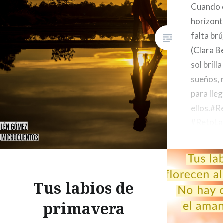
Cuando el
horizont
falta brú
(Clara B
sol brill
sueños, 
para lleg
ellos.#
#RetoLa
pic.twi
— Clara 
(@clarab
de 2019
Tus labios de
primavera