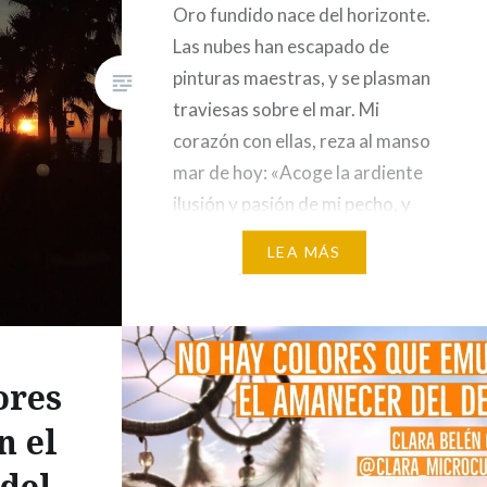
Oro fundido nace del horizonte.
Las nubes han escapado de
pinturas maestras, y se plasman
traviesas sobre el mar. Mi
corazón con ellas, reza al manso
mar de hoy: «Acoge la ardiente
ilusión y pasión de mi pecho, y
trae agua tranquila y clara a mi
LEA MÁS
mente» ¡Gracias! — Clara Belén
? (@clarabelengomez) 13 de…
ores
n el
del