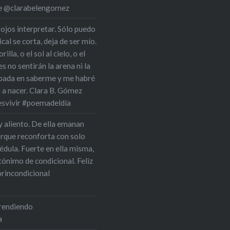
 de @clarabelengomez
 ojos interpretar. Sólo puedo
cal se corta, deja de ser mío.
la, o el sol al cielo, o el
s no sentirán la arena ni la
upada en saberme y me habré
r a nacer. Clara B. Gómez
esvivir #poemadeldía
y aliento. De ella emanan
orque reconforta con solo
édula. Fuerte en ella misma,
tónimo de condicional. Feliz
rincondicional
prendiendo
a