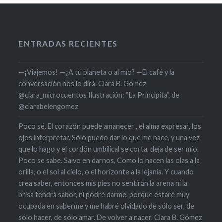
ENTRADAS RECIENTES
—¡Viajemos! —¿A tu planeta o al mío? —El café y la
conversación nos lo dirá. Clara B. Gómez
@clara_microcuentos Ilustración: “La Principita”, de
@clarabelengomez
Poco sé. El corazón puede amanecer , el alma expresar, los
ojos interpretar. Sólo puedo dar lo que me nace, y una vez
que lo hago y el cordón umbilical se corta, deja de ser mío.
Poco se sabe. Salvo en darnos, Como lo hacen las olas a la
orilla, o el sol al cielo, o el horizonte a la lejanía. Y cuando
crea saber, entonces mis pies no sentirán la arena ni la
brisa tendrá sabor, ni podré darme, porque estaré muy
ocupada en saberme y me habré olvidado de sólo ser, de
sólo hacer, de sólo amar. De volver a nacer. Clara B. Gómez