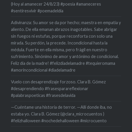
(Hoy al amanecer 24/8/23) #poesía #amaneceres
#sentiresvivir #poemadeldía
Adivinanza: Su amor se da por hecho; maestra en empatía y
aliento. De ella emanan abrazos inagotables. Sabe abrigar
sin fuegos ni estufas, porque reconforta con solo una
mirada. Su perdón, la precede. Incondicional hasta la
médula. Fuerte en ella misma, pero frágil en nuestro
sufrimiento. Sinónimo de amor y antónimo de condicional.
Feliz día de la madre! #felizdiadelamadre #tequieromama
#amorincondicional #diadelamadre
Vuelo con desaprendizaje forzoso. Clara B. Gómez
#desaprendiendo #frasesparareflexionar
#palabraspoeticas #frasesdelavida
—Cuéntame una historia de terror. —Allí donde iba, no
estaba yo. Clara B. Gómez (@clara_microcuentos )
#felizhalloween #nochedehalloween #microcuento