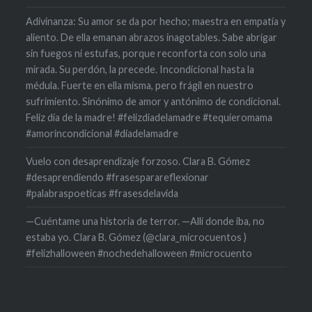
Adivinanza: Su amor se da por hecho; maestra en empatía y
aliento. De ella emanan abrazos inagotables. Sabe abrigar
sin fuegos ni estufas, porque reconforta con solo una
mirada. Su perdón, la precede. Incondicional hasta la
médula. Fuerte en ella misma, pero frágil en nuestro
sufrimiento. Sinónimo de amor y antónimo de condicional.
Feliz día de la madre! #felizdiadelamadre #tequieromama
#amorincondicional #diadelamadre
Vuelo con desaprendizaje forzoso. Clara B. Gómez
#desaprendiendo #frasesparareflexionar
#palabraspoeticas #frasesdelavida
—Cuéntame una historia de terror. —Allí donde iba, no
estaba yo. Clara B. Gómez (@clara_microcuentos )
#felizhalloween #nochedehalloween #microcuento