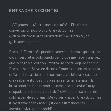
ENTRADAS RECIENTES
—¡Viajemos! —¿A tu planeta o al mío? —El café y la
conversación nos lo dirá. Clara B. Gómez
@clara_microcuentos Ilustración: “La Principita”, de
@clarabelengomez
Poco sé. El corazón puede amanecer , el alma expresar, los
ojos interpretar. Sólo puedo dar lo que me nace, y una vez
que lo hago y el cordón umbilical se corta, deja de ser mío.
Poco se sabe. Salvo en darnos, Como lo hacen las olas a la
orilla, o el sol al cielo, o el horizonte a la lejanía. Y cuando
crea saber, entonces mis pies no sentirán la arena ni la
brisa tendrá sabor, ni podré darme, porque estaré muy
ocupada en saberme y me habré olvidado de sólo ser, de
sólo hacer, de sólo amar. De volver a nacer. Clara B. Gómez
(Hoy al amanecer 24/8/23) #poesía #amaneceres
#sentiresvivir #poemadeldía