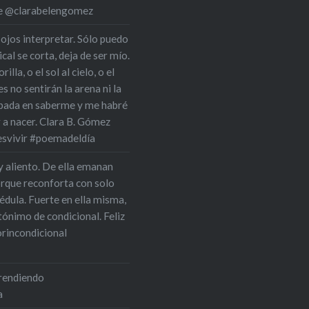
 de @clarabelengomez
 ojos interpretar. Sólo puedo
cal se corta, deja de ser mío.
la, o el sol al cielo, o el
s no sentirán la arena ni la
upada en saberme y me habré
r a nacer. Clara B. Gómez
esvivir #poemadeldía
y aliento. De ella emanan
orque reconforta con solo
édula. Fuerte en ella misma,
tónimo de condicional. Feliz
rincondicional
prendiendo
a