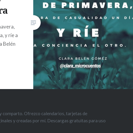
ra
mavera,
, y ríe a
ra Belén
 comparto. Ofrezco calendarios, tarjetas de
iginales y creadas por mí. Descargas gratuitas para uso