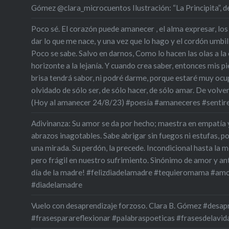
Gómez @clara_microcuentos Ilustración: “La Principita”,
Poco sé. El corazón puede amanecer , el alma expresar, los
dar lo que me nace, y una vez que lo hago y el cordón umbili
Poco se sabe. Salvo en darnos, Como lo hacen las olas a la oril
horizonte a la lejanía. Y cuando crea saber, entonces mis pie
brisa tendrá sabor, ni podré darme, porque estaré muy oc
olvidado de sólo ser, de sólo hacer, de sólo amar. De volve
(Hoy al amanecer 24/8/23) #poesía #amaneceres #sentir
Adivinanza: Su amor se da por hecho; maestra en empatía 
abrazos inagotables. Sabe abrigar sin fuegos ni estufas, p
una mirada. Su perdón, la precede. Incondicional hasta la m
pero frágil en nuestro sufrimiento. Sinónimo de amor y an
día de la madre! #felizdiadelamadre #tequieromama #amo
#diadelamadre
Vuelo con desaprendizaje forzoso. Clara B. Gómez #desa
#frasesparareflexionar #palabraspoeticas #frasesdelavid