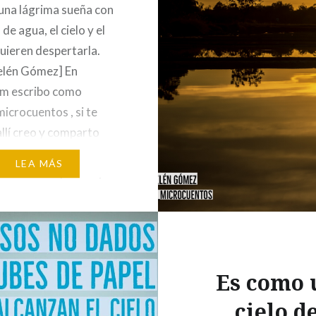
na lágrima sueña con
de agua, el cielo y el
uieren despertarla.
elén Gómez] En
am escribo como
icrocuentos , si te
allí creo y comparto
 frases y microcuentos.
LEA MÁS
tará verte por allí y
ar mis letras por la red
mpañía. También
…
Es como 
cielo d