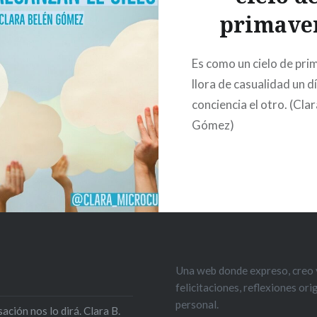
primave
Es como un cielo de pri
llora de casualidad un día
conciencia el otro. (Cla
Gómez)
Una web donde expreso, creo y
felicitaciones, reflexiones or
personal.
ción nos lo dirá. Clara B.