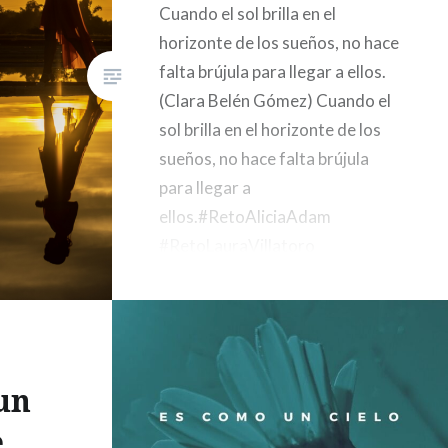
Cuando el sol brilla en el
horizonte de los sueños, no hace
falta brújula para llegar a ellos.
(Clara Belén Gómez) Cuando el
sol brilla en el horizonte de los
sueños, no hace falta brújula
para llegar a
ellos.#RetoAliciaAdam
#RetoLauraVillatoro
pic.twitter.com/0W5wDm4pOc
— Clara Belén
?
(@clarabelengomez) 4 de abril
de 2019
un
e