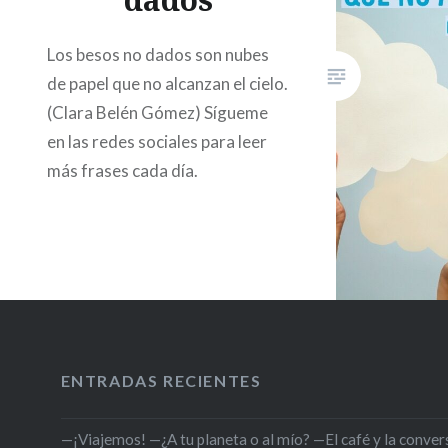
Los besos no dados son nubes
de papel que no alcanzan el cielo.
(Clara Belén Gómez) Sígueme
en las redes sociales para leer
más frases cada día.
ENTRADAS RECIENTES
—¡Viajemos! —¿A tu planeta o al mío? —El café y la conversa