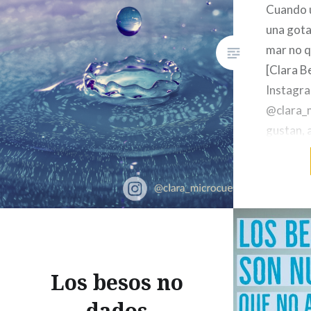
Cuando u
una gota 
mar no q
[Clara B
Instagr
@clara_m
gustan, 
cada día
Me encan
hacer vol
en tu co
puedes
Los besos no
dados