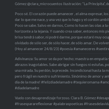
Gómez @clara_microcuentos Ilustración: “La Principita”,
Poco sé. El corazón puede amanecer , el alma expresar, los
dar lo que me nace, y una vez que lo hago y el cordón umbili
Poco se sabe. Salvo en darnos, Como lo hacen las olas a la oril
horizonte a la lejanía. Y cuando crea saber, entonces mis pie
brisa tendrá sabor, ni podré darme, porque estaré muy oc
olvidado de sólo ser, de sólo hacer, de sólo amar. De volve
(Hoy al amanecer 24/8/23) #poesía #amaneceres #sentir
Adivinanza: Su amor se da por hecho; maestra en empatía 
abrazos inagotables. Sabe abrigar sin fuegos ni estufas, p
una mirada. Su perdón, la precede. Incondicional hasta la m
pero frágil en nuestro sufrimiento. Sinónimo de amor y an
día de la madre! #felizdiadelamadre #tequieromama #amo
#diadelamadre
Vuelo con desaprendizaje forzoso. Clara B. Gómez #desa
#frasesparareflexionar #palabraspoeticas #frasesdelavid