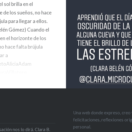
 sol brilla en el
e de los sueños, no hace
jula para llegar a ellos.
elén Gómez) Cuando el
a en el horizonte de los
no hace falta brújula
ar a
RetoAliciaAdam
uraVillatoro
tter.com/0W5wDm4pOc
Belén
?
elengomez) 4 de abril
Una web donde expreso, creo y
felicitaciones, reflexiones or
personal.
ción nos lo dirá. Clara B.