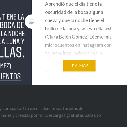
Aprendió que el día tiene la
oscuridad de la boca alguna
cueva y que la noche tiene el
brillo de la luna y las estrellas￼.
(Clara Belén Gómez) Léeme mis
microcuentos en Instagram con
tarjetas inspiradoras casi a
diario. Estoy en Instagram como
LEA MÁS
@clara_microcuentos También
puedes encontrarme en Twitter
En Instagram
@clara_microcuentos. ?
Cítame…
 comparto. Ofrezco calendarios, tarjetas de
iginales y creadas por mí. Descargas gratuitas para uso