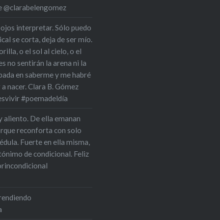
 de @clarabelengomez
 ojos interpretar. Sólo puedo
cal se corta, deja de ser mío.
la, o el sol al cielo, o el
s no sentirán la arena ni la
upada en saberme y me habré
r a nacer. Clara B. Gómez
esvivir #poemadeldía
y aliento. De ella emanan
orque reconforta con solo
édula. Fuerte en ella misma,
tónimo de condicional. Feliz
rincondicional
prendiendo
a