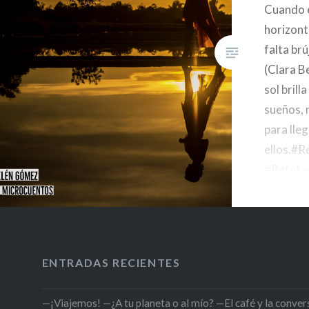
Cuando el
horizont
falta brú
(Clara B
sol brill
sueños, 
para lleg
ellos.#
#RetoLa
pic.twi
— Clara 
(@clarab
de 2019
ENTRADAS RECIENTES
—¡Viajemos! —¿A tu planeta o al mío? —El café y la conversa